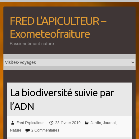
Skip
to
FRED L'APICULTEUR –
content
Exometeofraiture
Passionnément nature
La biodiversité suivie par
l’ADN
Fred l'Apiculteur
23 février 2019
Jardin
,
Journal
,
Nature
2 Commentaires