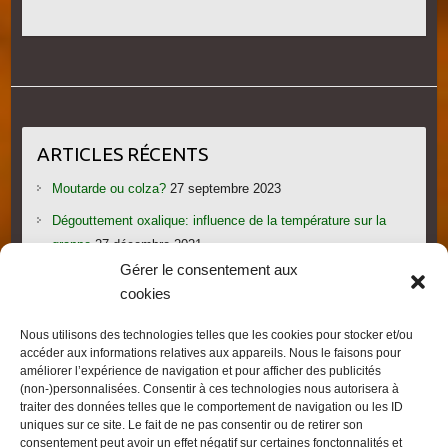
ARTICLES RÉCENTS
Moutarde ou colza?
27 septembre 2023
Dégouttement oxalique: influence de la température sur la
grappe
27 décembre 2021
Gérer le consentement aux
Le candi provoque l’essaimage: vraiment?
1 novembre 2021
cookies
Les gorges du Verdon
19 septembre 2021
Nous utilisons des technologies telles que les cookies pour stocker et/ou
Les villages provençaux du Pays de Fayence
19 septembre
accéder aux informations relatives aux appareils. Nous le faisons pour
2021
améliorer l’expérience de navigation et pour afficher des publicités
(non-)personnalisées. Consentir à ces technologies nous autorisera à
traiter des données telles que le comportement de navigation ou les ID
uniques sur ce site. Le fait de ne pas consentir ou de retirer son
consentement peut avoir un effet négatif sur certaines fonctonnalités et