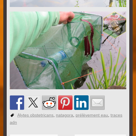
Alytes obstetricans
,
natagora
,
prélèvement eau
,
traces
adn