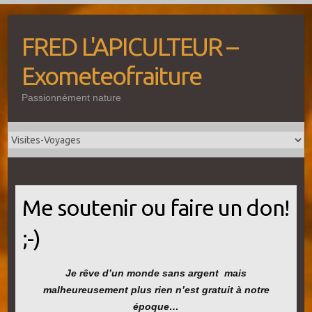
Skip
to
FRED L'APICULTEUR –
content
Exometeofraiture
Passionnément nature
Me soutenir ou faire un don!
;-)
Je rêve d’un monde sans argent mais
malheureusement plus rien n’est gratuit à notre
époque…