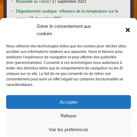
Moutarde ou colza?
27 septembre 2023
Dégouttement oxalique: influence de la température sur la
grappe
27 décembre 2021
Gérer le consentement aux
Le candi provoque l’essaimage: vraiment?
1 novembre 2021
cookies
Les gorges du Verdon
19 septembre 2021
Nous utilisons des technologies telles que les cookies pour stocker et/ou
Les villages provençaux du Pays de Fayence
19 septembre
accéder aux informations relatives aux appareils. Nous le faisons pour
2021
améliorer l’expérience de navigation et pour afficher des publicités
(non-)personnalisées. Consentir à ces technologies nous autorisera à
traiter des données telles que le comportement de navigation ou les ID
uniques sur ce site. Le fait de ne pas consentir ou de retirer son
consentement peut avoir un effet négatif sur certaines fonctonnalités et
caractéristiques.
Droits d'auteur © 2026
FRED L'APICULTEUR – Exometeofraiture
. Thème par
Accepter
Colorlib
Sponsorisé par
WordPress
Refuser
Voir les préférences