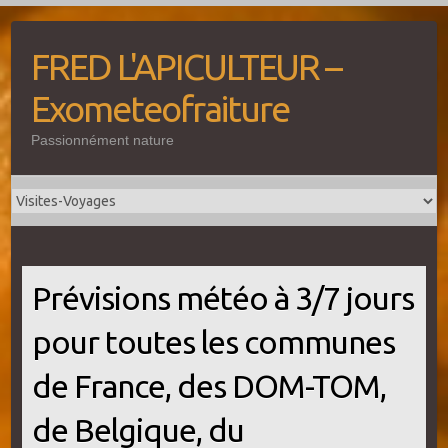
Skip
to
FRED L'APICULTEUR –
content
Exometeofraiture
Passionnément nature
Prévisions météo à 3/7 jours
pour toutes les communes
de France, des DOM-TOM,
de Belgique, du