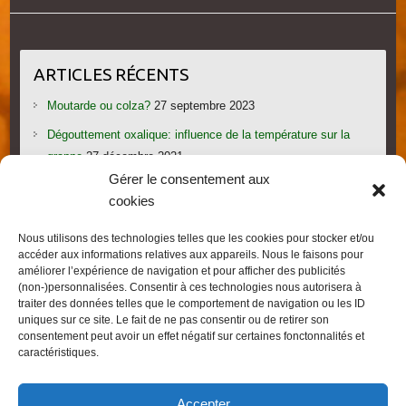
ARTICLES RÉCENTS
Moutarde ou colza?
27 septembre 2023
Dégouttement oxalique: influence de la température sur la
grappe
27 décembre 2021
Gérer le consentement aux
Le candi provoque l’essaimage: vraiment?
1 novembre 2021
cookies
Les gorges du Verdon
19 septembre 2021
Nous utilisons des technologies telles que les cookies pour stocker et/ou
Les villages provençaux du Pays de Fayence
19 septembre
accéder aux informations relatives aux appareils. Nous le faisons pour
2021
améliorer l’expérience de navigation et pour afficher des publicités
(non-)personnalisées. Consentir à ces technologies nous autorisera à
traiter des données telles que le comportement de navigation ou les ID
uniques sur ce site. Le fait de ne pas consentir ou de retirer son
consentement peut avoir un effet négatif sur certaines fonctonnalités et
caractéristiques.
Droits d'auteur © 2026
FRED L'APICULTEUR – Exometeofraiture
. Thème par
Accepter