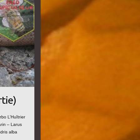
tie)
bo L’Huîtrier
rin – Larus
dris alba