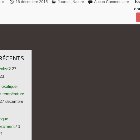
To
eur
18 décembre 2015
Journal
,
Nature
Aucun Commentaire
do
 RÉCENTS
colza?
27
23
 oxalique:
la température
27 décembre
voque
vraiment?
1
21