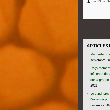
Fred l'Apicult
ARTICLES
Moutarde ou 
septembre 20
Dégouttement
influence de 
sur la grappe
2021
Le candi pro
l’essaimage: 
novembre 20