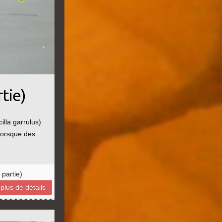
tie)
lla garrulus)
 lorsque des
 partie)
plus de détails