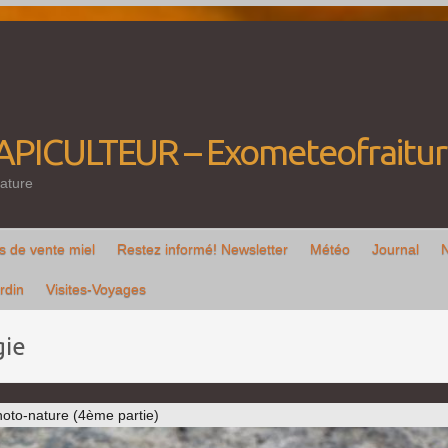
'APICULTEUR – Exometeofraitu
ature
s de vente miel
Restez informé! Newsletter
Météo
Journal
rdin
Visites-Voyages
gie
hoto-nature (4ème partie)