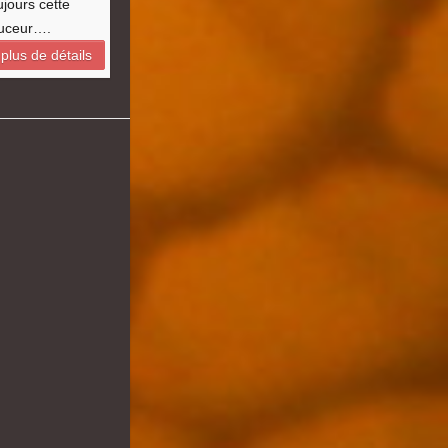
ujours cette
uceur….
plus de détails