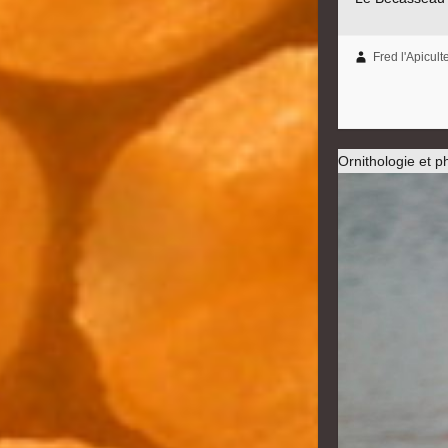
Fred l'Apicult
Ornithologie et p