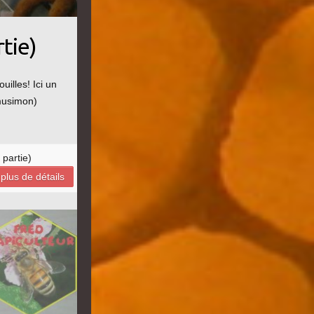
tie)
illes! Ici un
musimon)
 partie)
plus de détails