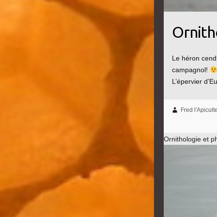
Ornith
Le héron cendr
campagnol!
L’épervier d’E
Fred l'Apicult
Ornithologie et p