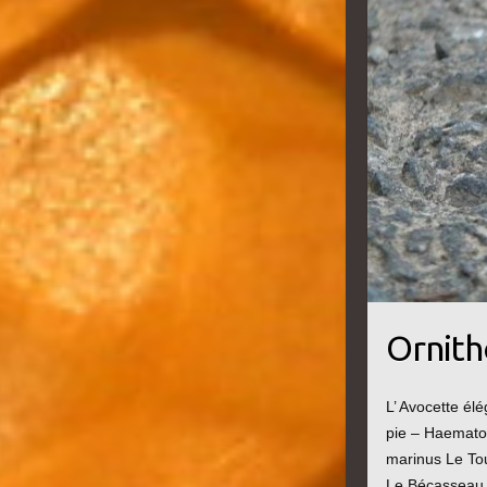
Ornith
L’ Avocette él
pie – Haemato
marinus Le Tou
Le Bécasseau