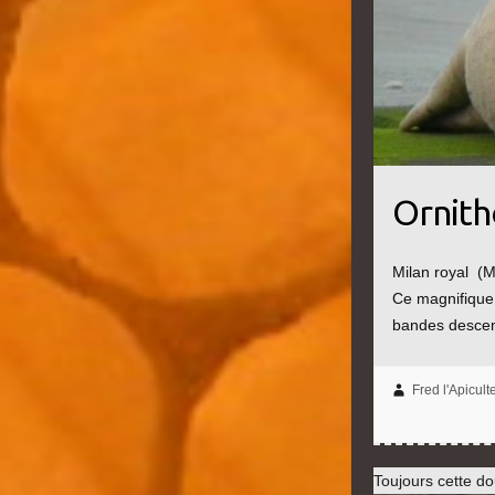
Ornith
Milan royal (M
Ce magnifique 
bandes descend
Fred l'Apicult
Toujours cette d