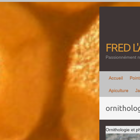
Skip
to
content
FRED L
Passionnément n
Accueil
Point
Apiculture
Ja
ornitholo
Ornithologie et p