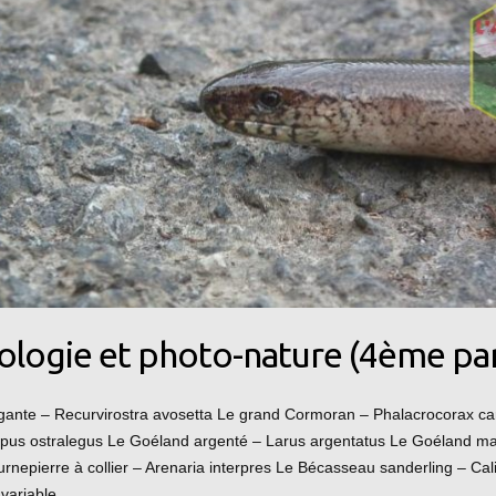
ologie et photo-nature (4ème par
égante – Recurvirostra avosetta Le grand Cormoran – Phalacrocorax car
pus ostralegus Le Goéland argenté – Larus argentatus Le Goéland ma
rnepierre à collier – Arenaria interpres Le Bécasseau sanderling – Cali
 variable…