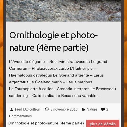
Ornithologie et photo-
nature (4ème partie)
L’ Avocette élégante – Recurvirostra avosetta Le grand
Cormoran – Phalacrocorax carbo L’Huîtrier pie –
Haematopus ostralegus Le Goéland argenté – Larus
argentatus Le Goéland marin – Larus marinus
Le Tournepierre à collier – Arenaria interpres Le Bécasseau
sanderling – Calidris alba Le Bécasseau variable…
Fred l'Apiculteur
3 novembre 2016
Nature
2
Commentaires
Ornithologie et photo-nature (4ème partie)
plus de détails