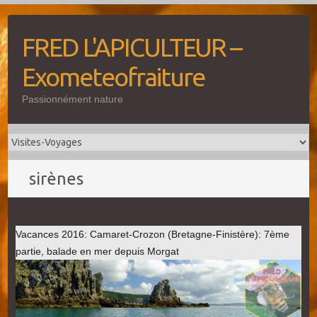
Skip
to
FRED L'APICULTEUR –
content
Exometeofraiture
Passionnément nature
sirènes
Vacances 2016: Camaret-Crozon (Bretagne-Finistère): 7ème
partie, balade en mer depuis Morgat