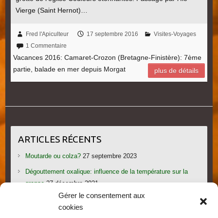
Vierge (Saint Hernot)…
Fred l'Apiculteur
17 septembre 2016
Visites-Voyages
1 Commentaire
Vacances 2016: Camaret-Crozon (Bretagne-Finistère): 7ème
partie, balade en mer depuis Morgat
plus de détails
ARTICLES RÉCENTS
Moutarde ou colza?
27 septembre 2023
Dégouttement oxalique: influence de la température sur la
grappe
27 décembre 2021
Gérer le consentement aux
Le candi provoque l’essaimage: vraiment?
1 novembre 2021
cookies
Les gorges du Verdon
19 septembre 2021