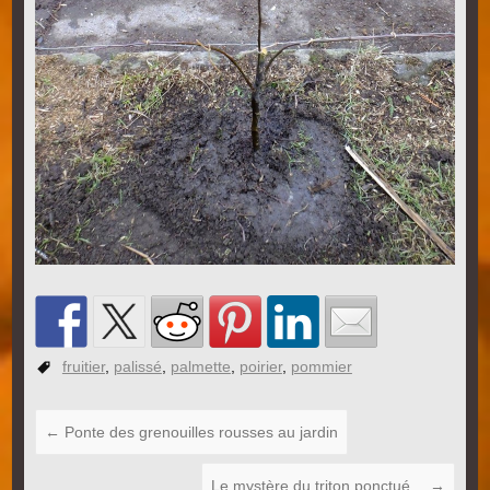
fruitier
,
palissé
,
palmette
,
poirier
,
pommier
←
Ponte des grenouilles rousses au jardin
Le mystère du triton ponctué…
→