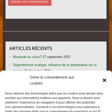
ARTICLES RÉCENTS
Moutarde ou colza?
27 septembre 2023
Dégouttement oxalique: influence de la température sur la
grappe
27 décembre 2021
Gérer le consentement aux
Le candi provoque l’essaimage: vraiment?
1 novembre 2021
cookies
Les gorges du Verdon
19 septembre 2021
Nous utilisons des technologies telles que les cookies pour stocker et/ou
Les villages provençaux du Pays de Fayence
19 septembre
accéder aux informations relatives aux appareils. Nous le faisons pour
2021
améliorer l’expérience de navigation et pour afficher des publicités
(non-)personnalisées. Consentir à ces technologies nous autorisera à
traiter des données telles que le comportement de navigation ou les ID