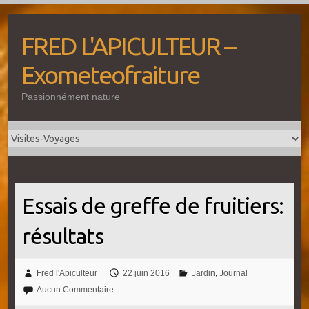
Skip
to
FRED L'APICULTEUR –
content
Exometeofraiture
Passionnément nature
Essais de greffe de fruitiers:
résultats
Fred l'Apiculteur
22 juin 2016
Jardin
,
Journal
Aucun Commentaire