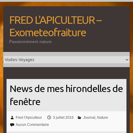
Skip
to
FRED L'APICULTEUR –
content
Exometeofraiture
Passionnément nature
News de mes hirondelles de
fenêtre
Fred l'Apiculteur
3 juillet 2016
Journal
,
Nature
Aucun Commentaire