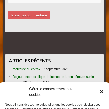
ARTICLES RÉCENTS
Moutarde ou colza?
27 septembre 2023
Dégouttement oxalique: influence de la température sur la
grappe
27 décembre 2021
Gérer le consentement aux
Le candi provoque l’essaimage: vraiment?
1 novembre 2021
cookies
Les gorges du Verdon
19 septembre 2021
Nous utilisons des technologies telles que les cookies pour stocker et/ou
Les villages provençaux du Pays de Fayence
19 septembre