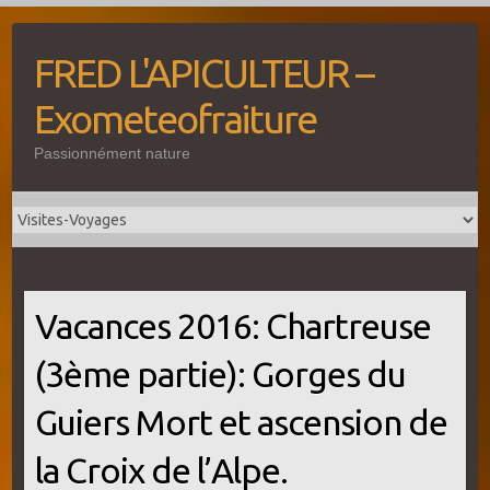
Skip
to
FRED L'APICULTEUR –
content
Exometeofraiture
Passionnément nature
Vacances 2016: Chartreuse
(3ème partie): Gorges du
Guiers Mort et ascension de
la Croix de l’Alpe.