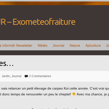
R – Exometeofraiture
z informé! Newsletter
Météo
Journal
Nature
Apiculture
J
ces…
Jardin
,
Journal
2 Commentaires
e vais relancer un petit élevage de carpes Koi cette année. C’est vrai qu
ait donc temps de renouveler un peu le cheptel!
Avec ma chance, je pa