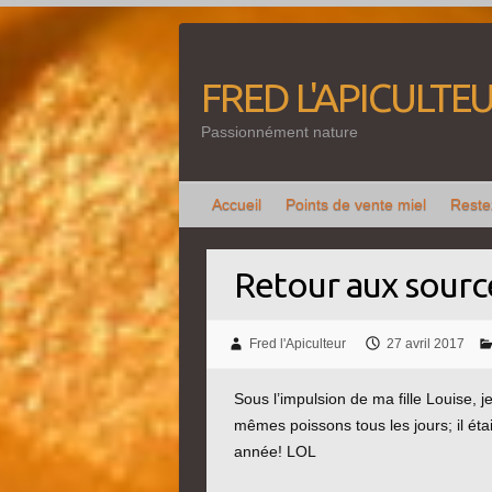
Skip
to
content
FRED L'APICULTEU
Passionnément nature
Accueil
Points de vente miel
Reste
Retour aux sour
Fred l'Apiculteur
27 avril 2017
Sous l’impulsion de ma fille Louise, j
mêmes poissons tous les jours; il ét
année! LOL