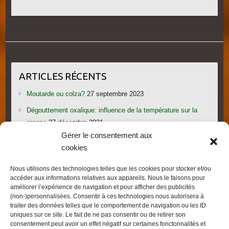
ARTICLES RÉCENTS
Moutarde ou colza?
27 septembre 2023
Dégouttement oxalique: influence de la température sur la
grappe
27 décembre 2021
Gérer le consentement aux
Le candi provoque l’essaimage: vraiment?
1 novembre 2021
cookies
Les gorges du Verdon
19 septembre 2021
Nous utilisons des technologies telles que les cookies pour stocker et/ou
Les villages provençaux du Pays de Fayence
19 septembre
accéder aux informations relatives aux appareils. Nous le faisons pour
2021
améliorer l’expérience de navigation et pour afficher des publicités
(non-)personnalisées. Consentir à ces technologies nous autorisera à
traiter des données telles que le comportement de navigation ou les ID
uniques sur ce site. Le fait de ne pas consentir ou de retirer son
consentement peut avoir un effet négatif sur certaines fonctonnalités et