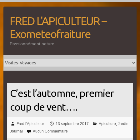
Skip
to
FRED L'APICULTEUR –
content
Exometeofraiture
Passionnément nature
C’est l’automne, premier
coup de vent….
Fred l'Apiculteur
13 septembre 2017
Apiculture
,
Jardin
,
Journal
Aucun Commentaire