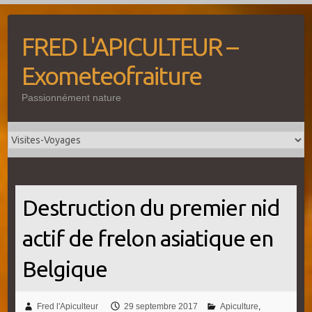
Skip
to
FRED L'APICULTEUR –
content
Exometeofraiture
Passionnément nature
Destruction du premier nid
actif de frelon asiatique en
Belgique
Fred l'Apiculteur
29 septembre 2017
Apiculture
,