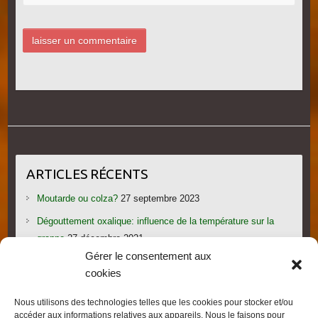
ARTICLES RÉCENTS
Moutarde ou colza?
27 septembre 2023
Dégouttement oxalique: influence de la température sur la
grappe
27 décembre 2021
Gérer le consentement aux
Le candi provoque l’essaimage: vraiment?
1 novembre 2021
cookies
Les gorges du Verdon
19 septembre 2021
Nous utilisons des technologies telles que les cookies pour stocker et/ou
Les villages provençaux du Pays de Fayence
19 septembre
accéder aux informations relatives aux appareils. Nous le faisons pour