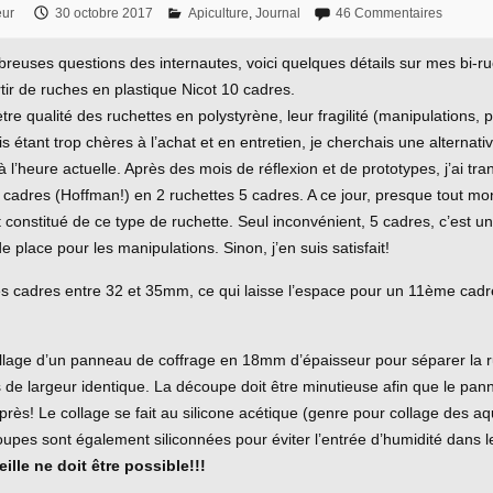
eur
30 octobre 2017
Apiculture
,
Journal
46 Commentaires
reuses questions des internautes, voici quelques détails sur mes bi-ru
rtir de ruches en plastique Nicot 10 cadres.
tre qualité des ruchettes en polystyrène, leur fragilité (manipulations, 
is étant trop chères à l’achat et en entretien, je cherchais une alternati
 l’heure actuelle. Après des mois de réflexion et de prototypes, j’ai tr
 cadres (Hoffman!) en 2 ruchettes 5 cadres. A ce jour, presque tout mo
 constitué de ce type de ruchette. Seul inconvénient, 5 cadres, c’est un
e place pour les manipulations. Sinon, j’en suis satisfait!
des cadres entre 32 et 35mm, ce qui laisse l’espace pour un 11ème cadr
llage d’un panneau de coffrage en 18mm d’épaisseur pour séparer la 
de largeur identique. La découpe doit être minutieuse afin que le pan
 près! Le collage se fait au silicone acétique (genre pour collage des a
oupes sont également siliconnées pour éviter l’entrée d’humidité dans l
ille ne doit être possible!!!