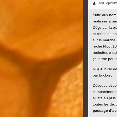
Fred l'Apicult
Suite aux nomb
réalisées à pa
Déçu par la piè
et celles en bo
sur le marché à
ruche Nicot 10
ruchettes » est
ça laisse peu d
NB) J’utilise 
par la cloison.
Découpe et co
compartiments 
ajusté au plus
toutes les déc
passage d’abe