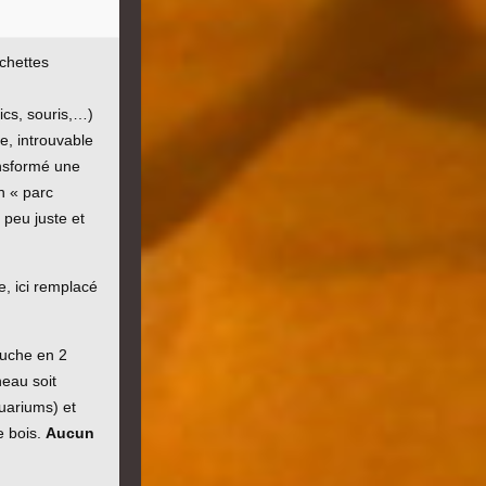
chettes
pics, souris,…)
ve, introuvable
ansformé une
n « parc
 peu juste et
e, ici remplacé
ruche en 2
neau soit
quariums) et
e bois.
Aucun