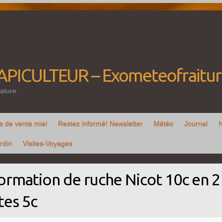
'APICULTEUR – Exometeofraitu
ature
s de vente miel
Restez informé! Newsletter
Météo
Journal
rdin
Visites-Voyages
ormation de ruche Nicot 10c en 2
tes 5c