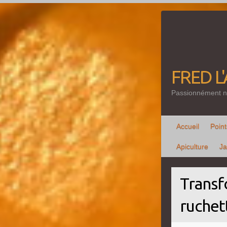
Skip
to
content
FRED L
Passionnément n
Accueil
Point
Apiculture
Ja
Transf
ruchet