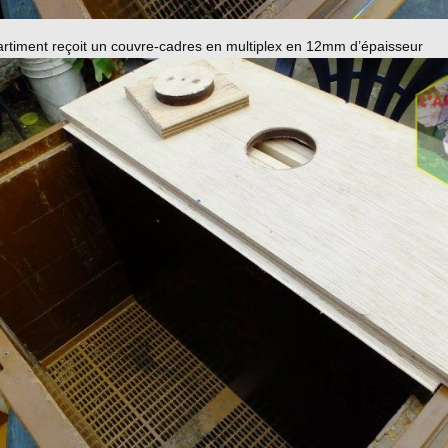
timent reçoit un couvre-cadres en multiplex en 12mm d’épaisseur