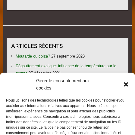
ARTICLES RÉCENTS
Moutarde ou colza?
27 septembre 2023
Dégouttement oxalique: influence de la température sur la
grappe
27 décembre 2021
Gérer le consentement aux
Le candi provoque l’essaimage: vraiment?
1 novembre 2021
cookies
Les gorges du Verdon
19 septembre 2021
Nous utilisons des technologies telles que les cookies pour stocker et/ou
Les villages provençaux du Pays de Fayence
19 septembre
accéder aux informations relatives aux appareils. Nous le faisons pour
2021
améliorer l’expérience de navigation et pour afficher des publicités
(non-)personnalisées. Consentir à ces technologies nous autorisera à
traiter des données telles que le comportement de navigation ou les ID
uniques sur ce site. Le fait de ne pas consentir ou de retirer son
consentement peut avoir un effet négatif sur certaines fonctonnalités et