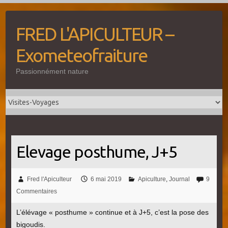
Skip
to
FRED L'APICULTEUR –
content
Exometeofraiture
Passionnément nature
Elevage posthume, J+5
Fred l'Apiculteur
6 mai 2019
Apiculture
,
Journal
9
Commentaires
L’élévage « posthume » continue et à J+5, c’est la pose des
bigoudis.