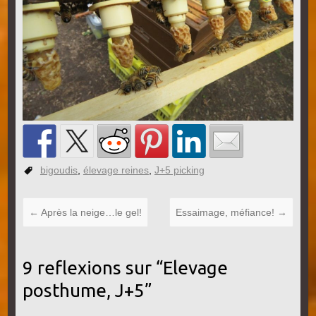
bigoudis
,
élevage reines
,
J+5 picking
←
Après la neige…le gel!
Essaimage, méfiance!
→
9 reflexions sur “
Elevage
posthume, J+5
”