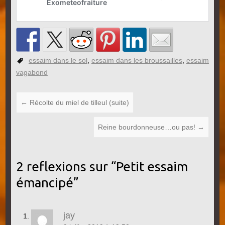
essaim dans le sol
,
essaim dans les broussailles
,
essaim
vagabond
←
Récolte du miel de tilleul (suite)
Reine bourdonneuse…ou pas!
→
2 reflexions sur “
Petit essaim
émancipé
”
jay