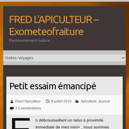
Skip
to
FRED L'APICULTEUR –
content
Exometeofraiture
Passionnément nature
Petit essaim émancipé
Fred l'Apiculteur
9 juillet 2019
Apiculture
,
Journal
2 Commentaires
n débroussaillant un talus à proximité
immédiate de mes mini+ , nous sommes