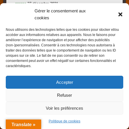
grappe
27 décembre 2021
Gérer le consentement aux
Le candi provoque l’essaimage: vraiment?
1 novembre 2021
cookies
Les gorges du Verdon
19 septembre 2021
Nous utilisons des technologies telles que les cookies pour stocker et/ou
Les villages provençaux du Pays de Fayence
19 septembre
accéder aux informations relatives aux appareils. Nous le faisons pour
2021
améliorer l’expérience de navigation et pour afficher des publicités
(non-)personnalisées. Consentir à ces technologies nous autorisera à
traiter des données telles que le comportement de navigation ou les ID
uniques sur ce site. Le fait de ne pas consentir ou de retirer son
consentement peut avoir un effet négatif sur certaines fonctonnalités et
caractéristiques.
Droits d'auteur © 2026
FRED L'APICULTEUR – Exometeofraiture
. Thème par
Accepter
Colorlib
Sponsorisé par
WordPress
Refuser
Voir les préférences
Politique de cookies
Translate »