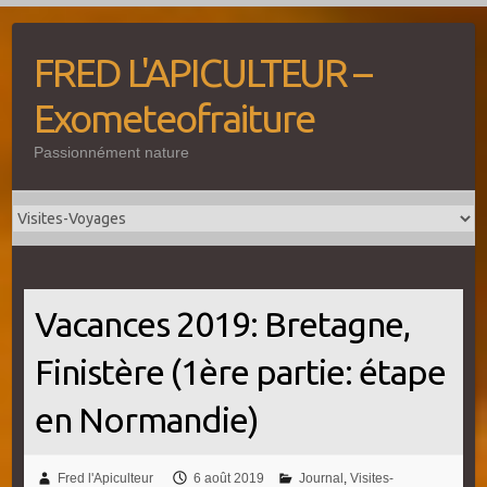
Skip
to
FRED L'APICULTEUR –
content
Exometeofraiture
Passionnément nature
Vacances 2019: Bretagne,
Finistère (1ère partie: étape
en Normandie)
Fred l'Apiculteur
6 août 2019
Journal
,
Visites-