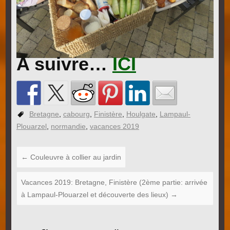
A suivre…
ICI
Bretagne
,
cabourg
,
Finistère
,
Houlgate
,
Lampaul-
Plouarzel
,
normandie
,
vacances 2019
←
Couleuvre à collier au jardin
Vacances 2019: Bretagne, Finistère (2ème partie: arrivée
à Lampaul-Plouarzel et découverte des lieux)
→