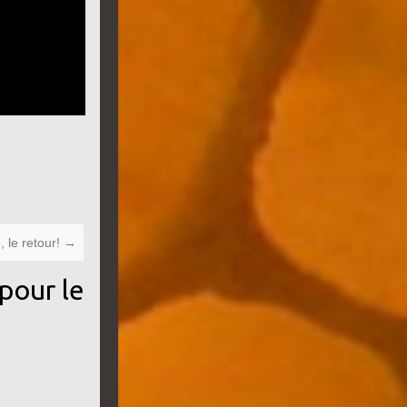
 le retour!
→
pour le