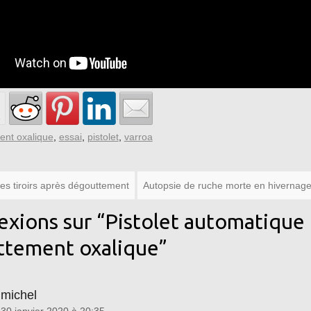
ent oxalique
,
essai
,
pistolet
,
varroa
es tiroirs après dégouttement
Autopsie de ruche morte en hivernage,
exions sur “
Pistolet automatique 
tement oxalique
”
michel