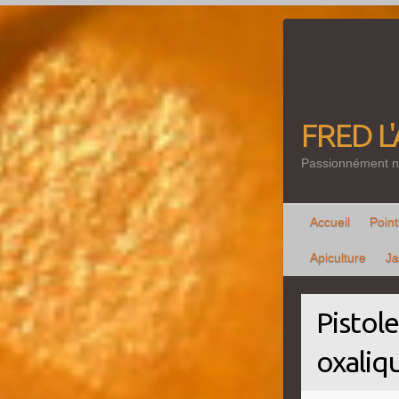
Skip
to
content
FRED L
Passionnément n
Accueil
Point
Apiculture
Ja
Pistol
oxaliq