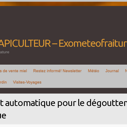
'APICULTEUR – Exometeofraitu
ature
s de vente miel
Restez informé! Newsletter
Météo
Journal
rdin
Visites-Voyages
et automatique pour le dégoutt
ue