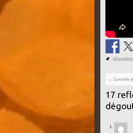
dégouttem
←
Contrôle d
17 refl
dégout