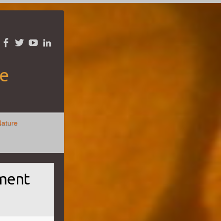
re
Nature
ement