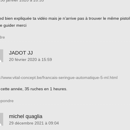
30 janvier 2020 à 20:35
ed bien expliquée ta vidéo mais je n’arrive pas à trouver le même pistol
e guider merci
dre
JADOT JJ
20 février 2020 à 15:59
://www.vital-concept.be/francais-seringue-automatique-5-ml.html
 cette année, 35 ruches en 1 heures.
pondre
michel quaglia
29 décembre 2021 à 09:04