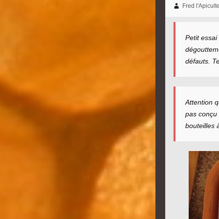
Fred l'Apicult
Petit essai
dégoutteme
défauts. T
Attention 
pas conçu p
bouteilles