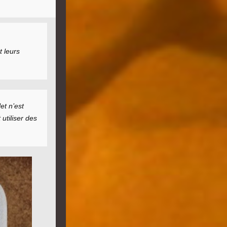
 leurs
et n’est
utiliser des