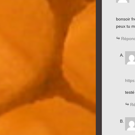
bonsoir fr
peux tu m
Répon
https
testé
Ré