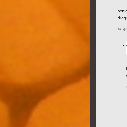
bonjo
drogu
Ré