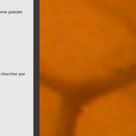
eme pistolet
 chercher par