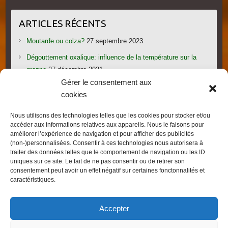
ARTICLES RÉCENTS
Moutarde ou colza?
27 septembre 2023
Dégouttement oxalique: influence de la température sur la
grappe
27 décembre 2021
Gérer le consentement aux
Le candi provoque l’essaimage: vraiment?
1 novembre 2021
cookies
Les gorges du Verdon
19 septembre 2021
Nous utilisons des technologies telles que les cookies pour stocker et/ou
Les villages provençaux du Pays de Fayence
19 septembre
accéder aux informations relatives aux appareils. Nous le faisons pour
2021
améliorer l’expérience de navigation et pour afficher des publicités
(non-)personnalisées. Consentir à ces technologies nous autorisera à
traiter des données telles que le comportement de navigation ou les ID
uniques sur ce site. Le fait de ne pas consentir ou de retirer son
consentement peut avoir un effet négatif sur certaines fonctonnalités et
caractéristiques.
Droits d'auteur © 2026
FRED L'APICULTEUR – Exometeofraiture
. Thème par
Accepter
Colorlib
Sponsorisé par
WordPress