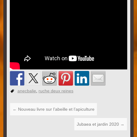
anecbalie
,
ruche deux reines
←
Nouveau livre sur l’abeille et l’apiculture
Jubaea et jardin 2020
→