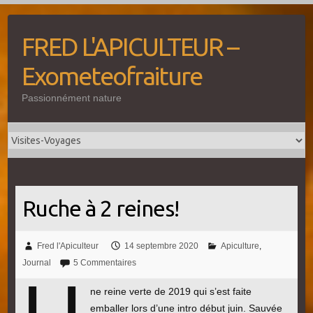
Skip
to
FRED L'APICULTEUR –
content
Exometeofraiture
Passionnément nature
Ruche à 2 reines!
Fred l'Apiculteur
14 septembre 2020
Apiculture
,
Journal
5 Commentaires
ne reine verte de 2019 qui s’est faite
emballer lors d’une intro début juin. Sauvée