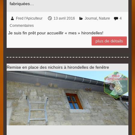
fabriquées…
Fred l'Apiculteur
13 avril 2016
Journal
,
Nature
4
Commentaires
Je suis fin prêt pour accueillir « mes » hirondelles!
plus de détails
Remise en place des nichoirs à hirondelles de fenêtre