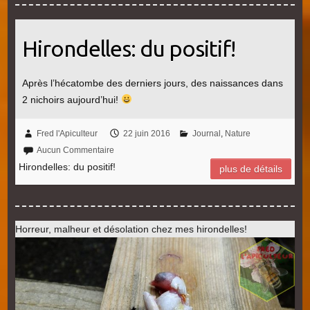
Hirondelles: du positif!
Après l’hécatombe des derniers jours, des naissances dans
2 nichoirs aujourd’hui!
Fred l'Apiculteur
22 juin 2016
Journal
,
Nature
Aucun Commentaire
Hirondelles: du positif!
plus de détails
Horreur, malheur et désolation chez mes hirondelles!