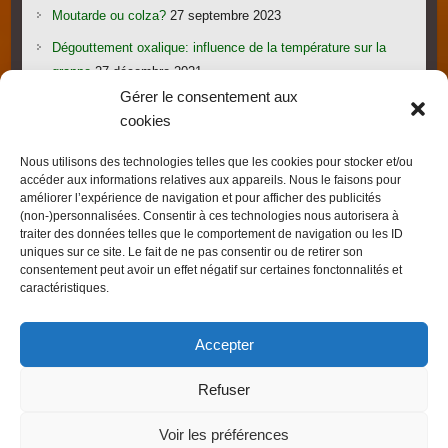
Moutarde ou colza?
27 septembre 2023
Dégouttement oxalique: influence de la température sur la
grappe
27 décembre 2021
Gérer le consentement aux
Le candi provoque l’essaimage: vraiment?
1 novembre 2021
cookies
Les gorges du Verdon
19 septembre 2021
Nous utilisons des technologies telles que les cookies pour stocker et/ou
Les villages provençaux du Pays de Fayence
19 septembre
accéder aux informations relatives aux appareils. Nous le faisons pour
2021
améliorer l’expérience de navigation et pour afficher des publicités
(non-)personnalisées. Consentir à ces technologies nous autorisera à
traiter des données telles que le comportement de navigation ou les ID
uniques sur ce site. Le fait de ne pas consentir ou de retirer son
consentement peut avoir un effet négatif sur certaines fonctonnalités et
caractéristiques.
Droits d'auteur © 2026
FRED L'APICULTEUR – Exometeofraiture
. Thème par
Accepter
Colorlib
Sponsorisé par
WordPress
Refuser
Voir les préférences