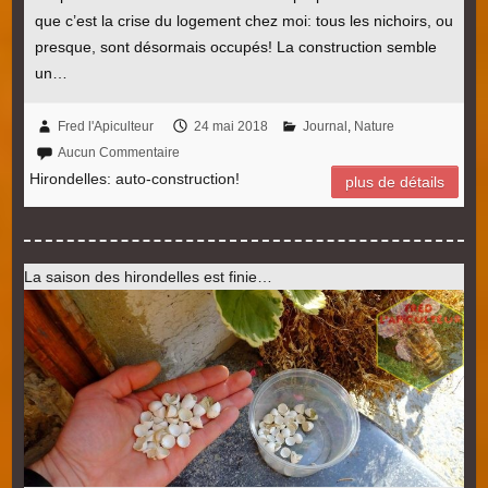
que c’est la crise du logement chez moi: tous les nichoirs, ou
presque, sont désormais occupés! La construction semble
un…
Fred l'Apiculteur
24 mai 2018
Journal
,
Nature
Aucun Commentaire
Hirondelles: auto-construction!
plus de détails
La saison des hirondelles est finie…