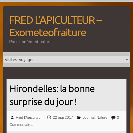
Skip
to
FRED L'APICULTEUR –
content
Exometeofraiture
Passionnément nature
Hirondelles: la bonne
surprise du jour !
Fred l'Apiculteur
22 mai 2017
Journal
,
Nature
3
Commentaires