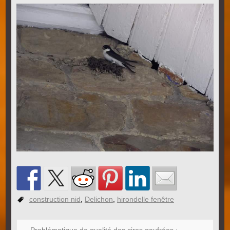
construction nid
,
Delichon
,
hirondelle fenêtre
←
Problématique de qualité des cires gaufrées :