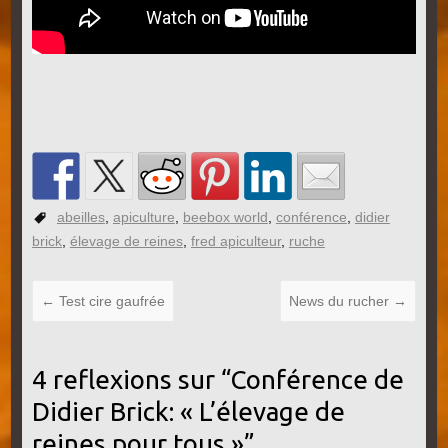
abeilles
,
apiculture
,
beebox world
,
conférence
,
didier
brick
,
élevage de reines
,
fred apiculteur
,
ruche
←
Test cire gaufrée
News du rucher
→
4 reflexions sur “
Conférence de
Didier Brick: « L’élevage de
reines pour tous »
”