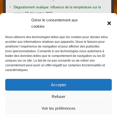
Dégouttement oxalique: influence de la température sur la
grappe
27 décembre 2021
Gérer le consentement aux
Le candi provoque l’essaimage: vraiment?
1 novembre 2021
cookies
Les gorges du Verdon
19 septembre 2021
Nous utilisons des technologies telles que les cookies pour stocker et/ou
Les villages provençaux du Pays de Fayence
19 septembre
accéder aux informations relatives aux appareils. Nous le faisons pour
2021
améliorer l’expérience de navigation et pour afficher des publicités
(non-)personnalisées. Consentir à ces technologies nous autorisera à
traiter des données telles que le comportement de navigation ou les ID
uniques sur ce site. Le fait de ne pas consentir ou de retirer son
consentement peut avoir un effet négatif sur certaines fonctonnalités et
caractéristiques.
Droits d'auteur © 2026
FRED L'APICULTEUR – Exometeofraiture
. Thème par
Accepter
Colorlib
Sponsorisé par
WordPress
Refuser
Voir les préférences