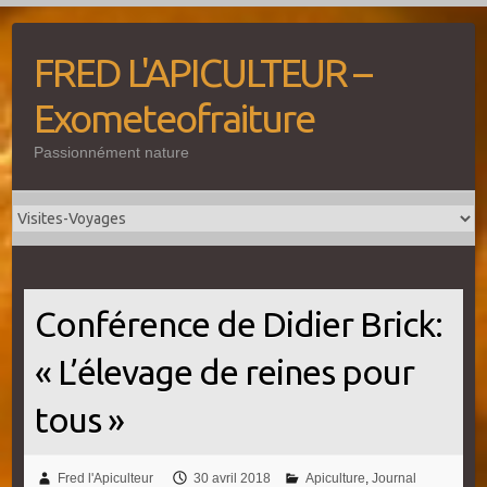
Skip
to
FRED L'APICULTEUR –
content
Exometeofraiture
Passionnément nature
Conférence de Didier Brick:
« L’élevage de reines pour
tous »
Fred l'Apiculteur
30 avril 2018
Apiculture
,
Journal