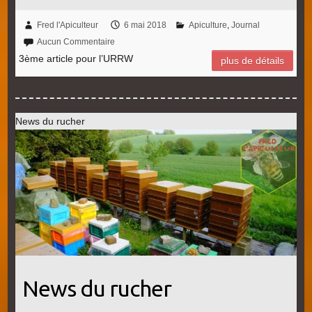
Fred l'Apiculteur
6 mai 2018
Apiculture
,
Journal
Aucun Commentaire
3ème article pour l’URRW
plus de détails
News du rucher
News du rucher