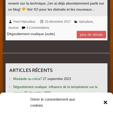
revenir sur la technique, j’en ai déjà abondamment parlé sur
ce blog!
Voir ICI pour les distraits et les nouveaux…
Fred l'Apiculteur
20 décembre 2017
Apiculture
,
Journal
4 Commentaires
Dégouttement oxalique (suite)
plus de détails
ARTICLES RÉCENTS
Moutarde ou colza?
27 septembre 2023
Dégouttement oxalique: influence de la température sur la
grappe
27 décembre 2021
Gérer le consentement aux
Le candi provoque l’essaimage: vraiment?
1 novembre 2021
cookies
Les gorges du Verdon
19 septembre 2021