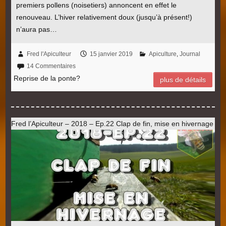
premiers pollens (noisetiers) annoncent en effet le
renouveau. L’hiver relativement doux (jusqu’à présent!)
n’aura pas…
Fred l'Apiculteur
15 janvier 2019
Apiculture
,
Journal
14 Commentaires
Reprise de la ponte?
plus de détails
Fred l’Apiculteur – 2018 – Ep.22 Clap de fin, mise en hivernage