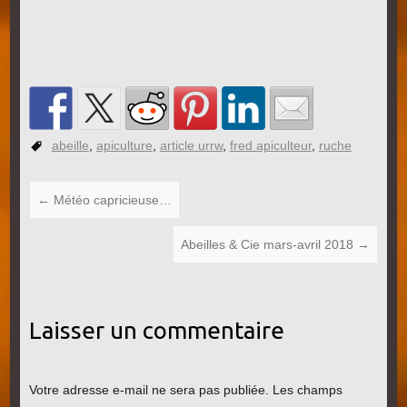
abeille
,
apiculture
,
article urrw
,
fred apiculteur
,
ruche
←
Météo capricieuse…
Abeilles & Cie mars-avril 2018
→
Laisser un commentaire
Votre adresse e-mail ne sera pas publiée.
Les champs