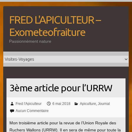
Skip
to
FRED L'APICULTEUR –
content
Exometeofraiture
Passionnément nature
3ème article pour l’URRW
Fred l'Apiculteur
6 mai 2018
Apiculture
,
Journal
Aucun Commentaire
Mon troisième article pour la revue de l’Union Royale des
Ruchers Wallons (URRW). Il en sera de même pour toute la