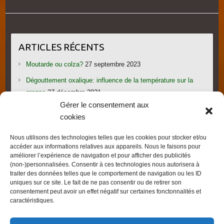
ARTICLES RÉCENTS
Moutarde ou colza?
27 septembre 2023
Dégouttement oxalique: influence de la température sur la
grappe
27 décembre 2021
Gérer le consentement aux
Le candi provoque l’essaimage: vraiment?
1 novembre 2021
cookies
Les gorges du Verdon
19 septembre 2021
Nous utilisons des technologies telles que les cookies pour stocker et/ou
Les villages provençaux du Pays de Fayence
19 septembre
accéder aux informations relatives aux appareils. Nous le faisons pour
2021
améliorer l’expérience de navigation et pour afficher des publicités
(non-)personnalisées. Consentir à ces technologies nous autorisera à
traiter des données telles que le comportement de navigation ou les ID
uniques sur ce site. Le fait de ne pas consentir ou de retirer son
consentement peut avoir un effet négatif sur certaines fonctonnalités et
caractéristiques.
Droits d'auteur © 2026
FRED L'APICULTEUR – Exometeofraiture
. Thème par