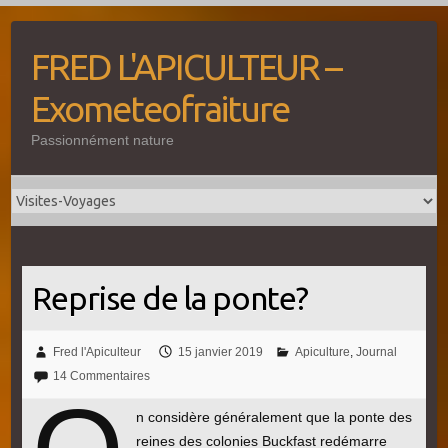
Skip
to
FRED L'APICULTEUR –
content
Exometeofraiture
Passionnément nature
Reprise de la ponte?
Fred l'Apiculteur
15 janvier 2019
Apiculture
,
Journal
14 Commentaires
n considère généralement que la ponte des
reines des colonies Buckfast redémarre